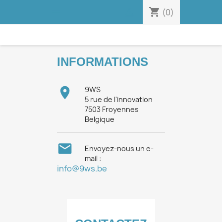
shopping_cart


(0)
INFORMATIONS

9WS
5 rue de l'innovation
7503 Froyennes
Belgique

Envoyez-nous un e-
mail :
info@9ws.be