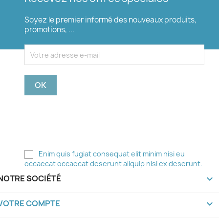
Soyez le premier informé des nouveaux produits,
promotions, ...
Vous pouvez vous désinscrire à tout moment. Pour
ce faire, vous trouverez nos coordonnées dans les
mentions légales.
Enim quis fugiat consequat elit minim nisi eu
occaecat occaecat deserunt aliquip nisi ex deserunt.
NOTRE SOCIÉTÉ

VOTRE COMPTE
