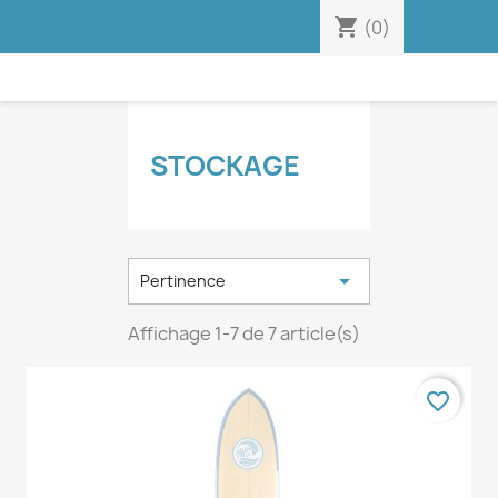
shopping_cart


(0)
STOCKAGE

Pertinence
Affichage 1-7 de 7 article(s)
favorite_border