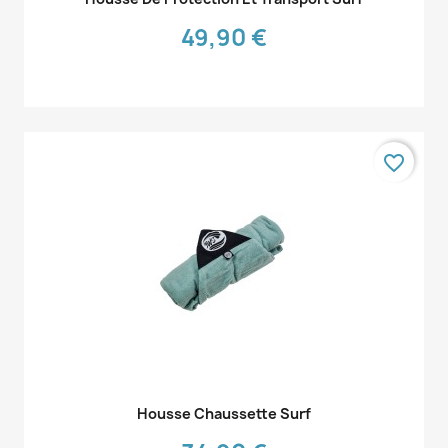
49,90 €
favorite_border
Aperçu rapide

Housse Chaussette Surf