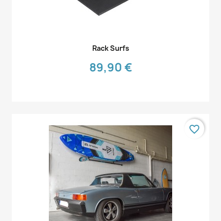
Aperçu rapide

Rack Surfs
89,90 €
favorite_border