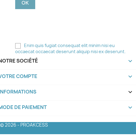
Vous pouvez vous désinscrire à tout moment. Pour
ce faire, vous trouverez nos coordonnées dans les
mentions légales.
Enim quis fugiat consequat elit minim nisi eu
occaecat occaecat deserunt aliquip nisi ex deserunt.
NOTRE SOCIÉTÉ

VOTRE COMPTE

INFORMATIONS
keyboard_arrow_down
MODE DE PAIEMENT
keyboard_arrow_down
© 2026 - PROAKCESS