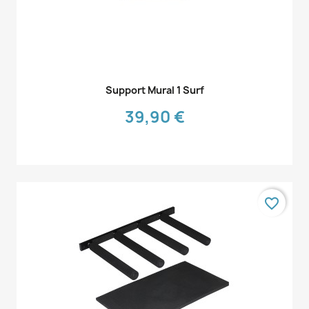
Aperçu rapide

Support Mural 1 Surf
39,90 €
favorite_border