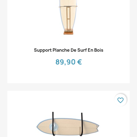
Aperçu rapide

Support Planche De Surf En Bois
89,90 €
favorite_border