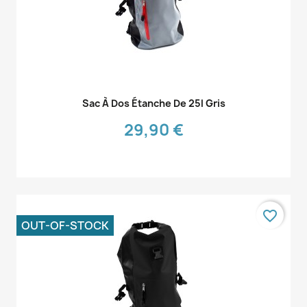
Aperçu rapide

Sac À Dos Étanche De 25l Gris
29,90 €
favorite_border
OUT-OF-STOCK