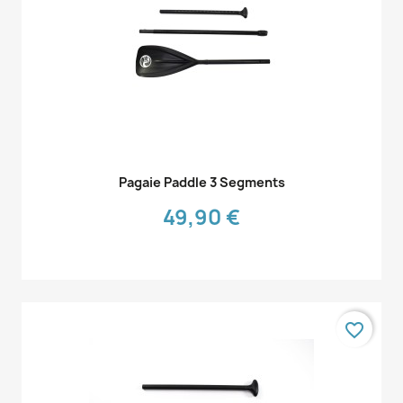
Aperçu rapide

Pagaie Paddle 3 Segments
49,90 €
favorite_border