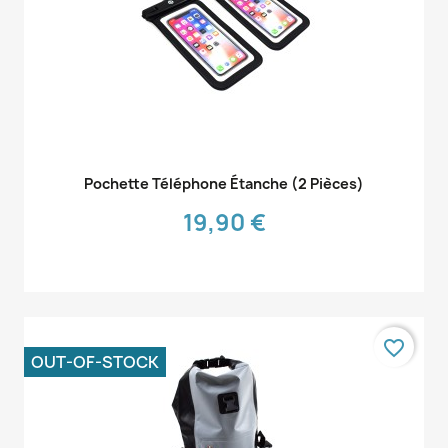
Aperçu rapide

Pochette Téléphone Étanche (2 Pièces)
19,90 €
favorite_border
OUT-OF-STOCK