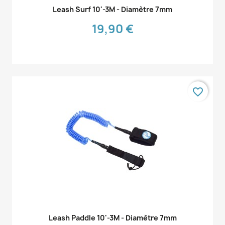
Aperçu rapide

Leash Surf 10'-3M - Diamètre 7mm
19,90 €
favorite_border
Aperçu rapide

Leash Paddle 10'-3M - Diamètre 7mm