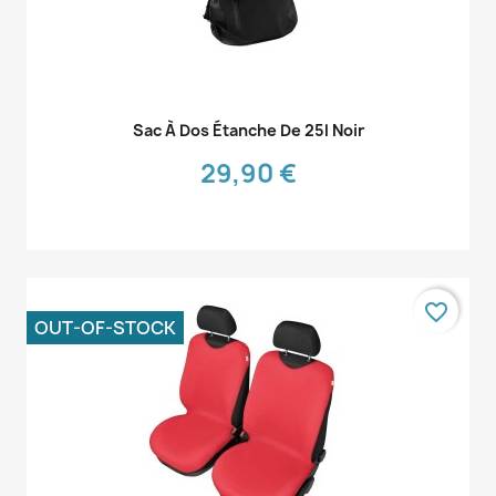
Aperçu rapide

Sac À Dos Étanche De 25l Noir
29,90 €
favorite_border
OUT-OF-STOCK