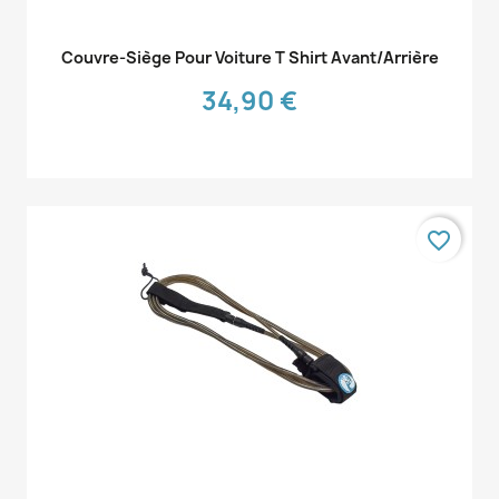
Aperçu rapide

Couvre-Siège Pour Voiture T Shirt Avant/arrière
34,90 €
favorite_border