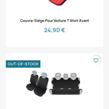
Aperçu rapide

Couvre-Siège Pour Voiture T Shirt Avant
24,90 €
favorite_border
OUT-OF-STOCK