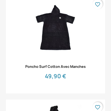
favorite_border
Aperçu rapide

Poncho Surf Cotton Avec Manches
49,90 €
favorite_border