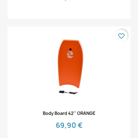
favorite_border
Aperçu rapide

Body Board 42'' ORANGE
69,90 €