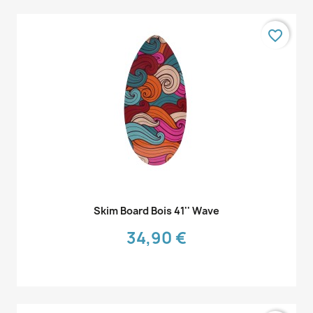
favorite_border
Aperçu rapide

Skim Board Bois 41'' Wave
34,90 €