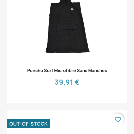
Aperçu rapide

Poncho Surf Microfibre Sans Manches
39,91 €
favorite_border
OUT-OF-STOCK