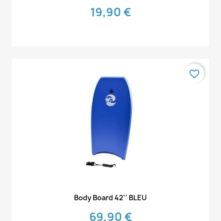
19,90 €
favorite_border
Aperçu rapide

Body Board 42'' BLEU
69,90 €