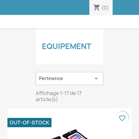
shopping_cart


(0)
EQUIPEMENT

Pertinence
Affichage 1-17 de 17
article(s)
favorite_border
OUT-OF-STOCK