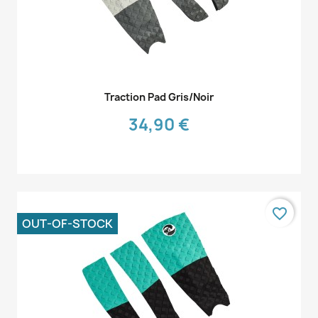
Aperçu rapide

Traction Pad Gris/noir
34,90 €
favorite_border
OUT-OF-STOCK