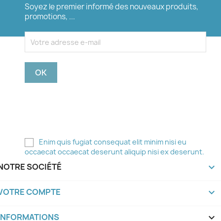
Soyez le premier informé des nouveaux produits,
promotions, ...
Vous pouvez vous désinscrire à tout moment. Pour
ce faire, vous trouverez nos coordonnées dans les
mentions légales.
Enim quis fugiat consequat elit minim nisi eu
occaecat occaecat deserunt aliquip nisi ex deserunt.
NOTRE SOCIÉTÉ

VOTRE COMPTE

INFORMATIONS
keyboard_arrow_down