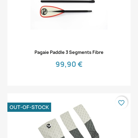
Aperçu rapide

Pagaie Paddle 3 Segments Fibre
99,90 €
favorite_border
OUT-OF-STOCK