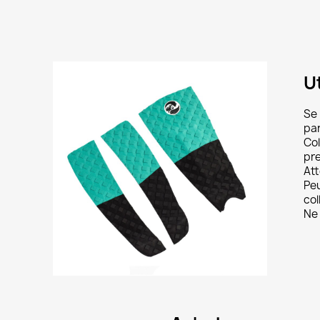
Ut
réer une liste d'envies
Se 
par
e la liste d'envies
Col
pre
Att
Peu
col
Ne 
Annuler
Créer une liste d'envies