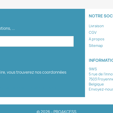
NOTRE SOC
Livraison
ions, ...
CGV
A propos
Sitemap
INFORMATI
9WS
aire, vous trouverez nos coordonnées
5 rue de l'inn
7503 Froyenn
Belgique
 occaecat deserunt aliquip nisi ex
Envoyez-nous 
© 2026 - PROAKCESS