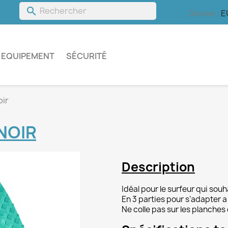
search
s
Devise :
E
EQUIPEMENT
SÉCURITÉ
oir
NOIR
Description
Idéal pour le surfeur qui so
En 3 parties pour s’adapter a
Ne colle pas sur les planches