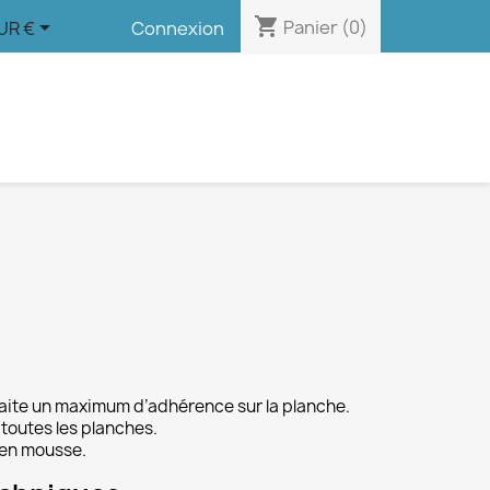
shopping_cart


Panier
(0)
UR €
Connexion
uhaite un maximum d’adhérence sur la planche.
 toutes les planches.
 en mousse.