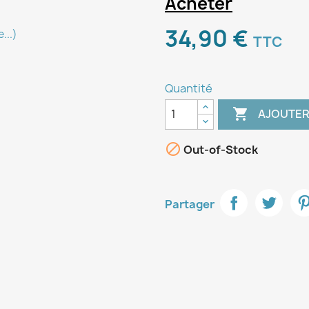
Acheter
34,90 €
...)
TTC
Quantité

AJOUTER

Out-of-Stock
Partager