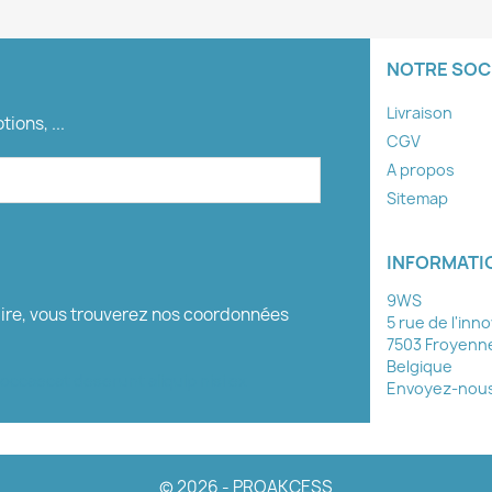
NOTRE SOC
Livraison
ions, ...
CGV
A propos
Sitemap
INFORMATI
9WS
aire, vous trouverez nos coordonnées
5 rue de l'inn
7503 Froyenn
Belgique
 occaecat deserunt aliquip nisi ex
Envoyez-nous 
© 2026 - PROAKCESS