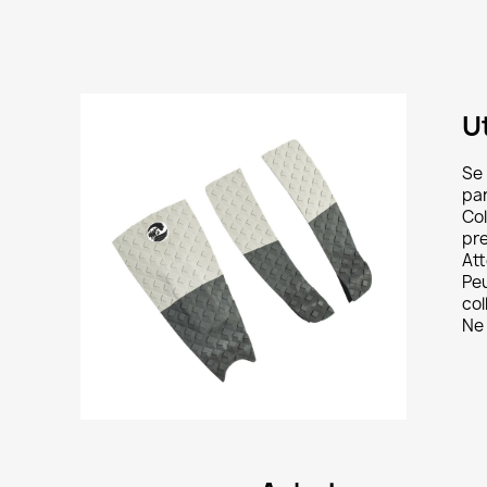
Ut
réer une liste d'envies
Se 
par
e la liste d'envies
Col
pre
Att
Peu
col
Ne 
Annuler
Créer une liste d'envies