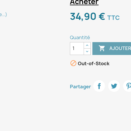
Acheter
34,90 €
...)
TTC
Quantité

AJOUTER

Out-of-Stock
Partager