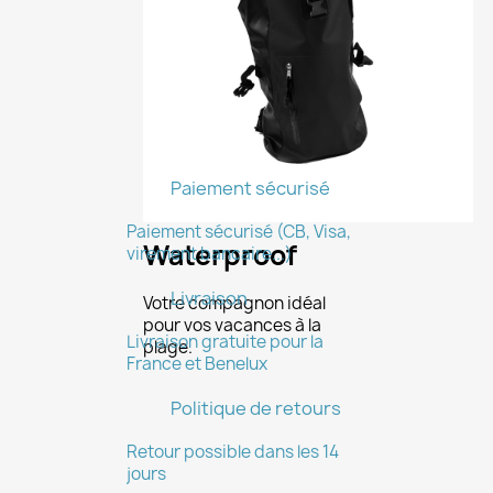
×
Créer une liste d'envies
Paiement sécurisé
Nom de la liste d'envies
Paiement sécurisé (CB, Visa,
Waterproof
virement bancaire...)
Livraison
Votre compagnon idéal
pour vos vacances à la
Livraison gratuite pour la
Annuler
Créer une liste d'envies
plage.
France et Benelux
Politique de retours
Retour possible dans les 14
jours