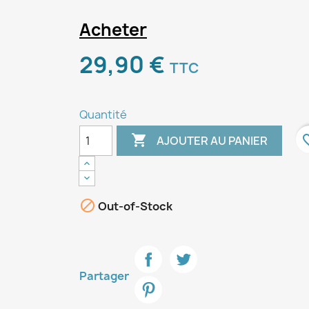
Acheter
29,90 €
TTC
Quantité

favori
AJOUTER AU PANIER

Out-of-Stock
Partager