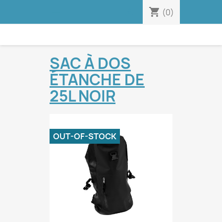
shopping_cart


(0)
SAC À DOS
ÉTANCHE DE
25L NOIR
OUT-OF-STOCK