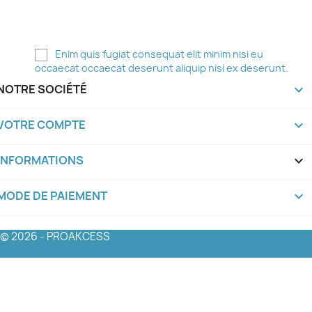
ce faire, vous trouverez nos coordonnées dans les
mentions légales.
Enim quis fugiat consequat elit minim nisi eu
occaecat occaecat deserunt aliquip nisi ex deserunt.
NOTRE SOCIÉTÉ

VOTRE COMPTE

INFORMATIONS
keyboard_arrow_down
MODE DE PAIEMENT
keyboard_arrow_down
© 2026 - PROAKCESS