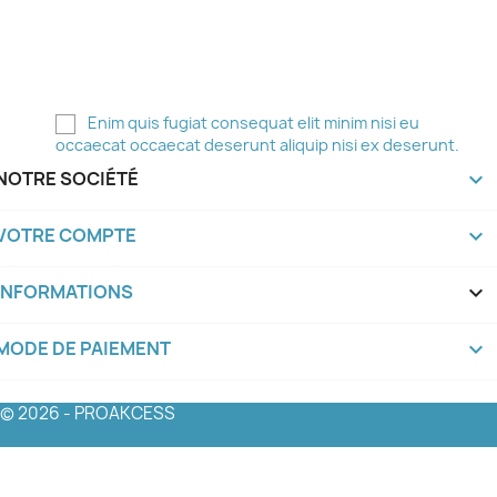
Vous pouvez vous désinscrire à tout moment. Pour
ce faire, vous trouverez nos coordonnées dans les
mentions légales.
Enim quis fugiat consequat elit minim nisi eu
occaecat occaecat deserunt aliquip nisi ex deserunt.
NOTRE SOCIÉTÉ

VOTRE COMPTE

INFORMATIONS
keyboard_arrow_down
MODE DE PAIEMENT
keyboard_arrow_down
© 2026 - PROAKCESS