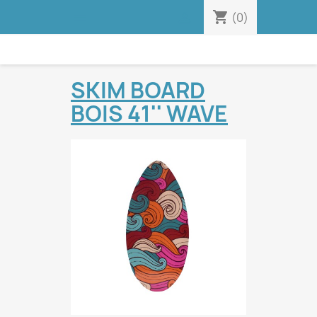
shopping_cart


(0)
SKIM BOARD
BOIS 41'' WAVE