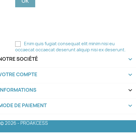
Vous pouvez vous désinscrire à tout moment. Pour
ce faire, vous trouverez nos coordonnées dans les
mentions légales.
Enim quis fugiat consequat elit minim nisi eu
occaecat occaecat deserunt aliquip nisi ex deserunt.
NOTRE SOCIÉTÉ

VOTRE COMPTE

INFORMATIONS
keyboard_arrow_down
MODE DE PAIEMENT
keyboard_arrow_down
© 2026 - PROAKCESS