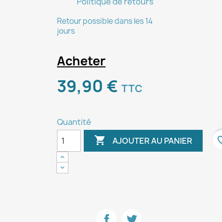
Politique de retours
Retour possible dans les 14
jours
Acheter
39,90 €
TTC
Quantité

favori
AJOUTER AU PANIER