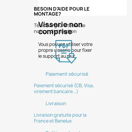
BESOIN D'AIDE POUR LE
MONTAGE?
Visserie non
Téléchargez vite votre
comprise
notice d'utilisation
Vous pouvez utiliser votre
×
Créer une liste d'envies
propre visserie pour fixer
le support au mur.
Nom de la liste d'envies
Paiement sécurisé
Paiement sécurisé (CB, Visa,
virement bancaire...)
Annuler
Créer une liste d'envies
Livraison
Livraison gratuite pour la
France et Benelux