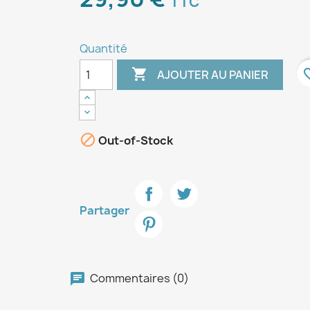
TTC
Quantité

favori
AJOUTER AU PANIER

Out-of-Stock
Partager
Commentaires (0)