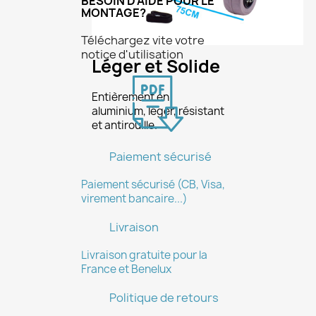
BESOIN D'AIDE POUR LE
MONTAGE?
Téléchargez vite votre
notice d'utilisation
Léger et Solide
Entièrement en
aluminium, léger, résistant
et antirouille.
×
Paiement sécurisé
Créer une liste d'envies
Paiement sécurisé (CB, Visa,
virement bancaire...)
Nom de la liste d'envies
Livraison
Livraison gratuite pour la
France et Benelux
Annuler
Créer une liste d'envies
Politique de retours