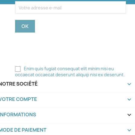
Vous pouvez vous désinscrire à tout moment. Pour
ce faire, vous trouverez nos coordonnées dans les
mentions légales.
Enim quis fugiat consequat elit minim nisi eu
occaecat occaecat deserunt aliquip nisi ex deserunt.
NOTRE SOCIÉTÉ

VOTRE COMPTE

INFORMATIONS
keyboard_arrow_down
MODE DE PAIEMENT
keyboard_arrow_down