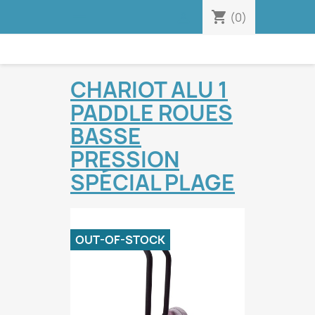
shopping_cart


(0)
CHARIOT ALU 1
PADDLE ROUES
BASSE
PRESSION
SPÉCIAL PLAGE
OUT-OF-STOCK