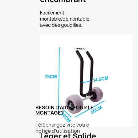
Facilement
montable/démontable
avec des goupilles.
×
Créer une liste d'envies
BESOIN D'AIDE POUR LE
MONTAGE?
Téléchargez vite votre
Nom de la liste d'envies
notice d'utilisation
Léger et Solide