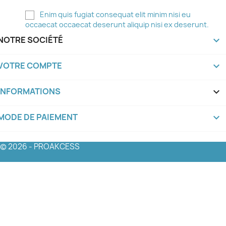
Enim quis fugiat consequat elit minim nisi eu
occaecat occaecat deserunt aliquip nisi ex deserunt.
NOTRE SOCIÉTÉ

VOTRE COMPTE

INFORMATIONS
keyboard_arrow_down
MODE DE PAIEMENT
keyboard_arrow_down
© 2026 - PROAKCESS