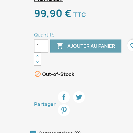
99,90 €
TTC
Quantité

favori
AJOUTER AU PANIER

Out-of-Stock
Partager