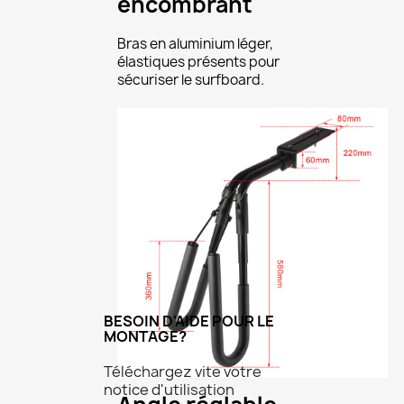
encombrant
Bras en aluminium léger,
élastiques présents pour
sécuriser le surfboard.
×
Créer une liste d'envies
BESOIN D'AIDE POUR LE
MONTAGE?
Nom de la liste d'envies
Téléchargez vite votre
notice d'utilisation