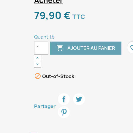
Acheter
79,90 €
TTC
Quantité

favori
AJOUTER AU PANIER

Out-of-Stock
Partager