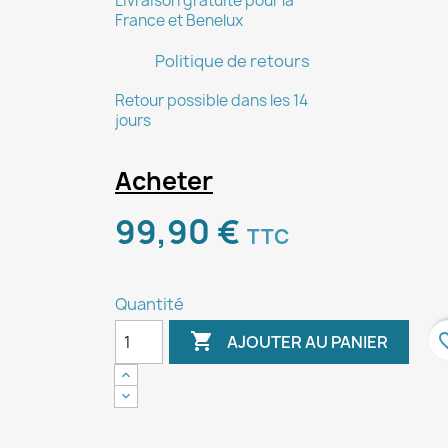
Livraison gratuite pour la
France et Benelux
Politique de retours
Retour possible dans les 14
jours
Acheter
99,90 €
TTC
Quantité

favori
AJOUTER AU PANIER