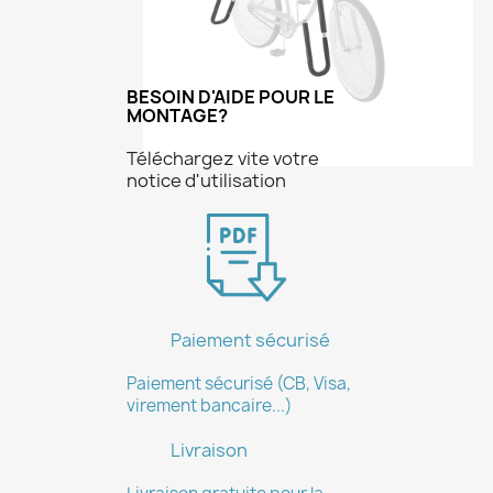
Nom de la liste d'envies
BESOIN D'AIDE POUR LE
MONTAGE?
Téléchargez vite votre
notice d'utilisation
Annuler
Créer une liste d'envies
Paiement sécurisé
Paiement sécurisé (CB, Visa,
virement bancaire...)
Livraison