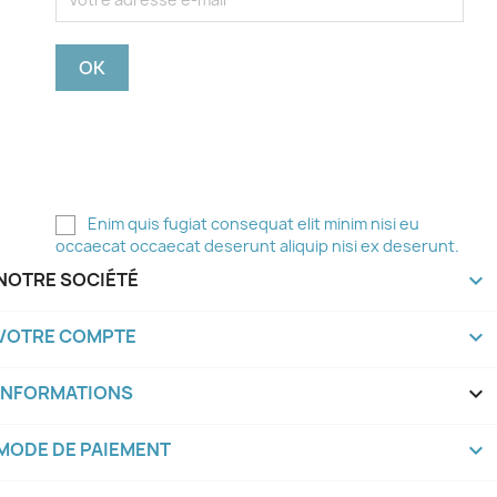
Vous pouvez vous désinscrire à tout moment. Pour
ce faire, vous trouverez nos coordonnées dans les
mentions légales.
Enim quis fugiat consequat elit minim nisi eu
occaecat occaecat deserunt aliquip nisi ex deserunt.
NOTRE SOCIÉTÉ

VOTRE COMPTE

INFORMATIONS
keyboard_arrow_down
MODE DE PAIEMENT
keyboard_arrow_down