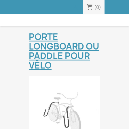
shopping_cart


(0)
PORTE
LONGBOARD OU
PADDLE POUR
VÉLO